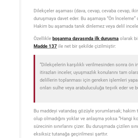
Dilekçeler aşaması (dava, cevap, cevaba cevap, ik
duruşmaya davet eder. Bu aşamaya “Ön İnceleme” denir
Hakim bu aşamada tanık dinlemez veya delil incele
Özellikle
boşanma davasında ilk duruşma
olarak b
Madde 137
ile net bir şekilde çizilmiştir:
“Dilekçelerin karşılıklı verilmesinden sonra ön 
itirazları inceler, uyuşmazlık konularını tam olarak
delillerin toplanması için gereken işlemleri yapa
onları sulhe veya arabuluculuğa teşvik eder ve bu
Bu maddeyi vatandaş gözüyle yorumlarsak; hakim ta
olup olmadığını yoklar ve anlaşma yoksa “Hangi konu
sürecinin sınırlarını çizer. Bu duruşmada çizilen sın
eksiksiz tutanağa geçirilmesi şarttır.