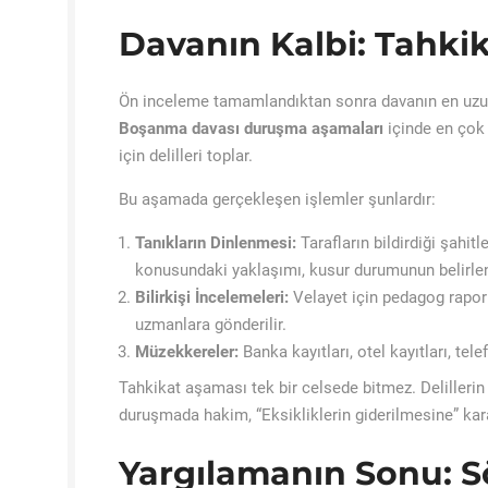
Davanın Kalbi: Tahki
Ön inceleme tamamlandıktan sonra davanın en uzun
Boşanma davası duruşma aşamaları
içinde en çok 
için delilleri toplar.
Bu aşamada gerçekleşen işlemler şunlardır:
Tanıkların Dinlenmesi:
Tarafların bildirdiği şahi
konusundaki yaklaşımı, kusur durumunun belirlenm
Bilirkişi İncelemeleri:
Velayet için pedagog rapor
uzmanlara gönderilir.
Müzekkereler:
Banka kayıtları, otel kayıtları, tel
Tahkikat aşaması tek bir celsede bitmez. Delillerin
duruşmada hakim, “Eksikliklerin giderilmesine” kara
Yargılamanın Sonu: 