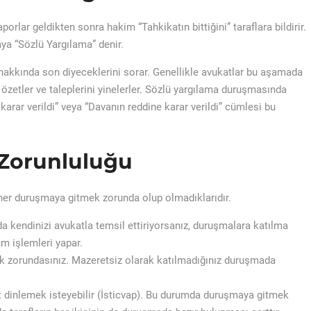
porlar geldikten sonra hakim “Tahkikatın bittiğini” taraflara bildirir.
ya “Sözlü Yargılama” denir.
 hakkında son diyeceklerini sorar. Genellikle avukatlar bu aşamada
 özetler ve taleplerini yinelerler. Sözlü yargılama duruşmasında
karar verildi” veya “Davanın reddine karar verildi” cümlesi bu
 Zorunluluğu
her du
ruşma
ya gitmek zorunda olup olmadıklarıdır.
kendinizi avukatla temsil ettiriyorsanız, duruşmalara katılma
üm işlemleri yapar.
k zorundasınız. Mazeretsiz olarak katılmadığınız duruşmada
t dinlemek isteyebilir (İsticvap). Bu durumda duruşmaya gitmek