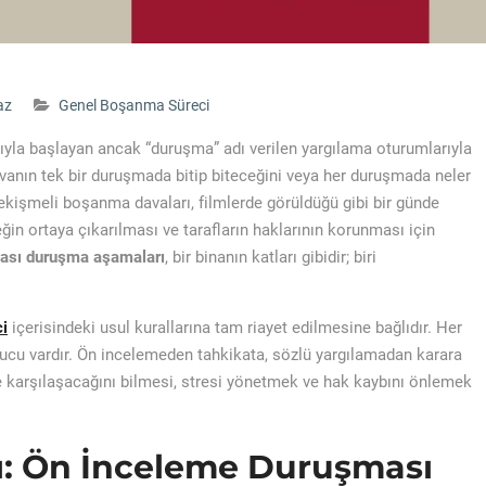
az
Genel Boşanma Süreci
a başlayan ancak “duruşma” adı verilen yargılama oturumlarıyla
avanın tek bir duruşmada bitip biteceğini veya her duruşmada neler
işmeli boşanma davaları, filmlerde görüldüğü gibi bir günde
ğin ortaya çıkarılması ve tarafların haklarının korunması için
ası duruşma aşamaları
, bir binanın katları gibidir; biri
i
içerisindeki usul kurallarına tam riayet edilmesine bağlıdır. Her
ucu vardır. Ön incelemeden tahkikata, sözlü yargılamadan karara
le karşılaşacağını bilmesi, stresi yönetmek ve hak kaybını önlemek
jı: Ön İnceleme Duruşması