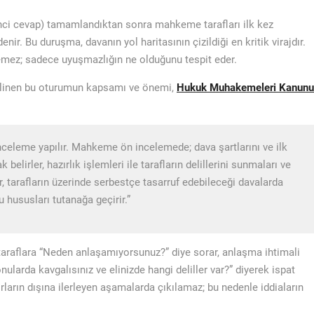
inci cevap) tamamlandıktan sonra mahkeme tarafları ilk kez
. Bu duruşma, davanın yol haritasının çizildiği en kritik virajdır.
mez; sadece uyuşmazlığın ne olduğunu tespit eder.
ilinen bu oturumun kapsamı ve önemi,
Hukuk Muhakemeleri Kanunu
inceleme yapılır. Mahkeme ön incelemede; dava şartlarını ve ilk
 belirler, hazırlık işlemleri ile tarafların delillerini sunmaları ve
r, tarafların üzerinde serbestçe tasarruf edebileceği davalarda
 hususları tutanağa geçirir.”
raflara “Neden anlaşamıyorsunuz?” diye sorar, anlaşma ihtimali
larda kavgalısınız ve elinizde hangi deliller var?” diyerek ispat
ırların dışına ilerleyen aşamalarda çıkılamaz; bu nedenle iddiaların