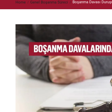
Boşanma Davası Duruşm
Home
Genel Boşanma Süreci