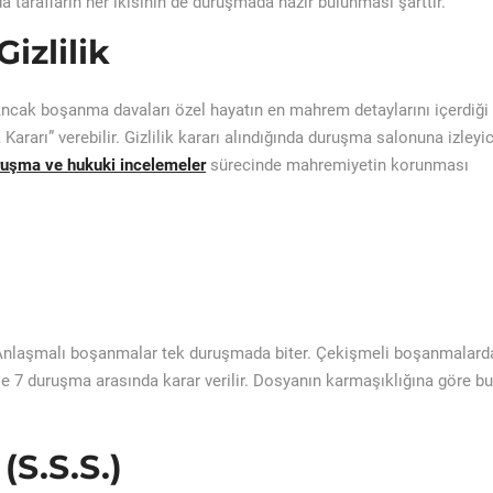
 tarafların her ikisinin de duruşmada hazır bulunması şarttır.
izlilik
 Ancak boşanma davaları özel hayatın en mahrem detaylarını içerdiği
k Kararı” verebilir. Gizlilik kararı alındığında duruşma salonuna izleyic
ruşma ve hukuki incelemeler
sürecinde mahremiyetin korunması
 Anlaşmalı boşanmalar tek duruşmada biter. Çekişmeli boşanmalard
le 7 duruşma arasında karar verilir. Dosyanın karmaşıklığına göre bu
(S.S.S.)