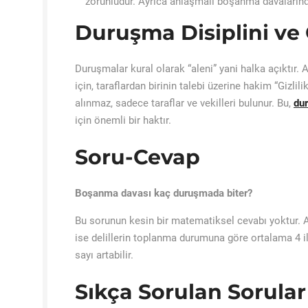
zorunludur. Ayrıca anlaşmalı boşanma davalarında
Duruşma Disiplini ve G
Duruşmalar kural olarak “aleni” yani halka açıktır.
için, taraflardan birinin talebi üzerine hakim “Gizlili
alınmaz, sadece taraflar ve vekilleri bulunur. Bu,
du
için önemli bir haktır.
Soru-Cevap
Boşanma davası kaç duruşmada biter?
Bu sorunun kesin bir matematiksel cevabı yoktur.
ise delillerin toplanma durumuna göre ortalama 4 i
sayı artabilir.
Sıkça Sorulan Sorular 