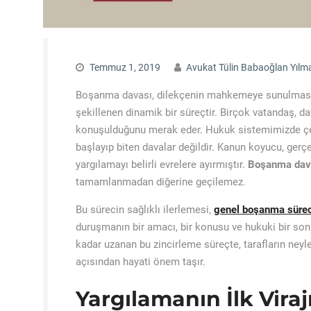
Temmuz 1, 2019
Avukat Tülin Babaoğlan Yılm
Boşanma davası, dilekçenin mahkemeye sunulmasıyl
şekillenen dinamik bir süreçtir. Birçok vatandaş, d
konuşulduğunu merak eder. Hukuk sistemimizde çek
başlayıp biten davalar değildir. Kanun koyucu, gerçe
yargılamayı belirli evrelere ayırmıştır.
Boşanma dav
tamamlanmadan diğerine geçilemez.
Bu sürecin sağlıklı ilerlemesi,
genel boşanma sürec
duruşmanın bir amacı, bir konusu ve hukuki bir son
kadar uzanan bu zincirleme süreçte, tarafların ney
açısından hayati önem taşır.
Yargılamanın İlk Vira