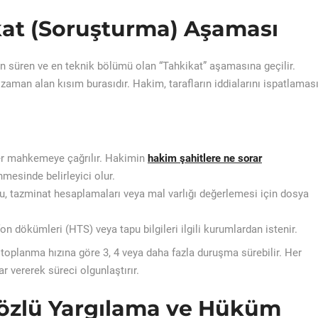
kat (Soruşturma) Aşaması
 süren ve en teknik bölümü olan “Tahkikat” aşamasına geçilir.
zaman alan kısım burasıdır. Hakim, tarafların iddialarını ispatlamas
tler mahkemeye çağrılır. Hakimin
hakim şahitlere ne sorar
esinde belirleyici olur.
u, tazminat hesaplamaları veya mal varlığı değerlemesi için dosya
efon dökümleri (HTS) veya tapu bilgileri ilgili kurumlardan istenir.
 toplanma hızına göre 3, 4 veya daha fazla duruşma sürebilir. Her
r vererek süreci olgunlaştırır.
Sözlü Yargılama ve Hüküm