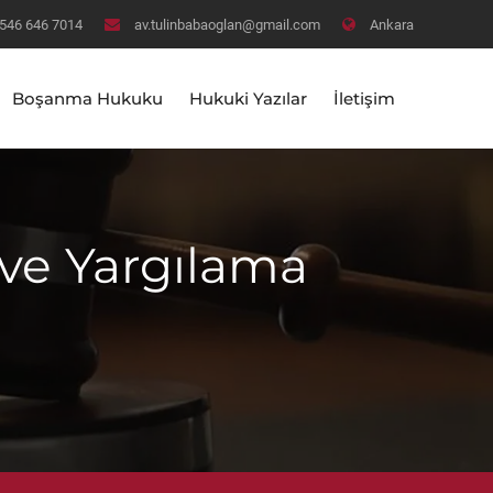
546 646 7014
av.tulinbabaoglan@gmail.com
Ankara
Boşanma Hukuku
Hukuki Yazılar
İletişim
ve Yargılama