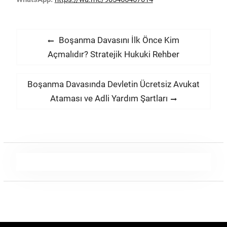
Yazı
Previous
Boşanma Davasını İlk Önce Kim
post:
Açmalıdır? Stratejik Hukuki Rehber
gezinmesi
Next
Boşanma Davasında Devletin Ücretsiz Avukat
post:
Ataması ve Adli Yardım Şartları