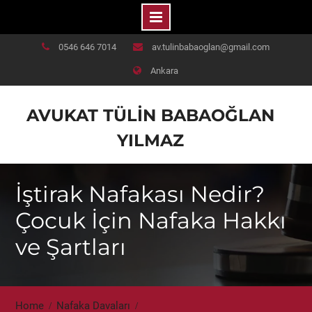
Skip
0546 646 7014
av.tulinbabaoglan@gmail.com
to
Ankara
content
AVUKAT TÜLIN BABAOĞLAN
YILMAZ
İştirak Nafakası Nedir?
Çocuk İçin Nafaka Hakkı
ve Şartları
Home
Nafaka Davaları