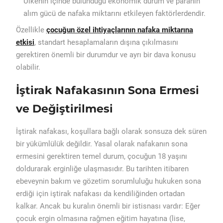
Ülkenin içinde bulunduğu ekonomik durum ve paranın
alım gücü de nafaka miktarını etkileyen faktörlerdendir.
Özellikle
çocuğun özel ihtiyaçlarının nafaka miktarına
etkisi
, standart hesaplamaların dışına çıkılmasını
gerektiren önemli bir durumdur ve ayrı bir dava konusu
olabilir.
İştirak Nafakasının Sona Ermesi
ve Değiştirilmesi
İştirak nafakası, koşullara bağlı olarak sonsuza dek süren
bir yükümlülük değildir. Yasal olarak nafakanın sona
ermesini gerektiren temel durum, çocuğun 18 yaşını
doldurarak erginliğe ulaşmasıdır. Bu tarihten itibaren
ebeveynin bakım ve gözetim sorumluluğu hukuken sona
erdiği için iştirak nafakası da kendiliğinden ortadan
kalkar. Ancak bu kuralın önemli bir istisnası vardır: Eğer
çocuk ergin olmasına rağmen eğitim hayatına (lise,