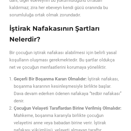
dahi, diğer ebeveynin bu yükümlülüğünü ortadan
kaldırmaz; zira her ebeveyn kendi gücü oranında bu
sorumluluğa ortak olmak zorundadır.
İştirak Nafakasının Şartları
Nelerdir?
Bir çocuğun iştirak nafakası alabilmesi için belirli yasal
koşulların oluşması gerekmektedir. Bu şartlar oldukça
net ve çocuğun menfaatlerini korumaya yöneliktir.
Geçerli Bir Boşanma Kararı Olmalıdır:
İştirak nafakası,
boşanma kararının kesinleşmesiyle birlikte başlar.
Dava devam ederken ödenen nafakaya “tedbir nafakası”
denir.
Çocuğun Velayeti Taraflardan Birine Verilmiş Olmalıdır:
Mahkeme, boşanma kararıyla birlikte çocuğun
velayetini anne veya babadan birine verir. İştirak
nafakası yükümlüsü, velayeti almayan taraftır.