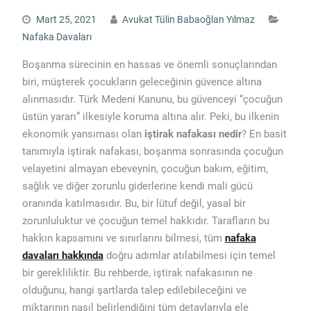
Mart 25, 2021
Avukat Tülin Babaoğlan Yılmaz
Nafaka Davaları
Boşanma sürecinin en hassas ve önemli sonuçlarından
biri, müşterek çocukların geleceğinin güvence altına
alınmasıdır. Türk Medeni Kanunu, bu güvenceyi “çocuğun
üstün yararı” ilkesiyle koruma altına alır. Peki, bu ilkenin
ekonomik yansıması olan
iştirak nafakası nedir
? En basit
tanımıyla iştirak nafakası, boşanma sonrasında çocuğun
velayetini almayan ebeveynin, çocuğun bakım, eğitim,
sağlık ve diğer zorunlu giderlerine kendi mali gücü
oranında katılmasıdır. Bu, bir lütuf değil, yasal bir
zorunluluktur ve çocuğun temel hakkıdır. Tarafların bu
hakkın kapsamını ve sınırlarını bilmesi, tüm
nafaka
davaları hakkında
doğru adımlar atılabilmesi için temel
bir gerekliliktir. Bu rehberde, iştirak nafakasının ne
olduğunu, hangi şartlarda talep edilebileceğini ve
miktarının nasıl belirlendiğini tüm detaylarıyla ele