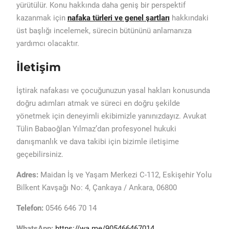
yürütülür. Konu hakkında daha geniş bir perspektif
kazanmak için
nafaka türleri ve genel şartları
hakkındaki
üst başlığı incelemek, sürecin bütününü anlamanıza
yardımcı olacaktır.
İletişim
İştirak nafakası ve çocuğunuzun yasal hakları konusunda
doğru adımları atmak ve süreci en doğru şekilde
yönetmek için deneyimli ekibimizle yanınızdayız. Avukat
Tülin Babaoğlan Yılmaz’dan profesyonel hukuki
danışmanlık ve dava takibi için bizimle iletişime
geçebilirsiniz.
Adres:
Maidan İş ve Yaşam Merkezi C-112, Eskişehir Yolu
Bilkent Kavşağı No: 4, Çankaya / Ankara, 06800
Telefon:
0546 646 70 14
WhatsApp:
https://wa.me/905466467014