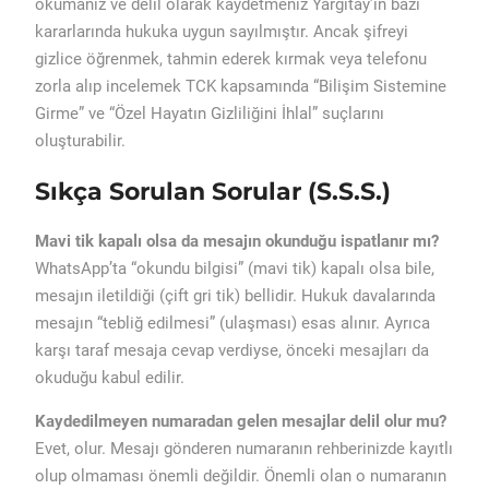
okumanız ve delil olarak kaydetmeniz Yargıtay’ın bazı
kararlarında hukuka uygun sayılmıştır. Ancak şifreyi
gizlice öğrenmek, tahmin ederek kırmak veya telefonu
zorla alıp incelemek TCK kapsamında “Bilişim Sistemine
Girme” ve “Özel Hayatın Gizliliğini İhlal” suçlarını
oluşturabilir.
Sıkça Sorulan Sorular (S.S.S.)
Mavi tik kapalı olsa da mesajın okunduğu ispatlanır mı?
WhatsApp’ta “okundu bilgisi” (mavi tik) kapalı olsa bile,
mesajın iletildiği (çift gri tik) bellidir. Hukuk davalarında
mesajın “tebliğ edilmesi” (ulaşması) esas alınır. Ayrıca
karşı taraf mesaja cevap verdiyse, önceki mesajları da
okuduğu kabul edilir.
Kaydedilmeyen numaradan gelen mesajlar delil olur mu?
Evet, olur. Mesajı gönderen numaranın rehberinizde kayıtlı
olup olmaması önemli değildir. Önemli olan o numaranın