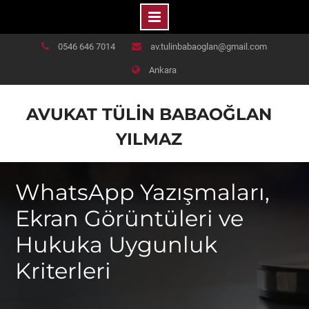
Skip
0546 646 7014
av.tulinbabaoglan@gmail.com
to
Ankara
content
AVUKAT TÜLIN BABAOĞLAN
YILMAZ
WhatsApp Yazışmaları,
Ekran Görüntüleri ve
Hukuka Uygunluk
Kriterleri