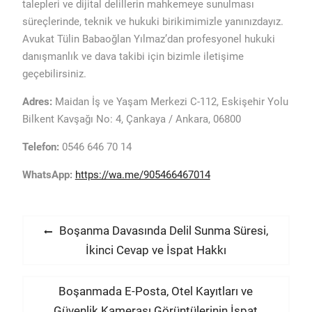
talepleri ve dijital delillerin mahkemeye sunulması
süreçlerinde, teknik ve hukuki birikimimizle yanınızdayız.
Avukat Tülin Babaoğlan Yılmaz’dan profesyonel hukuki
danışmanlık ve dava takibi için bizimle iletişime
geçebilirsiniz.
Adres:
Maidan İş ve Yaşam Merkezi C-112, Eskişehir Yolu
Bilkent Kavşağı No: 4, Çankaya / Ankara, 06800
Telefon:
0546 646 70 14
WhatsApp:
https://wa.me/905466467014
Yazı
Previous
Boşanma Davasında Delil Sunma Süresi,
post:
İkinci Cevap ve İspat Hakkı
gezinmesi
Next
Boşanmada E-Posta, Otel Kayıtları ve
post:
Güvenlik Kamerası Görüntülerinin İspat