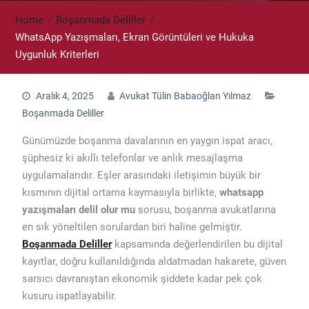
Home
Boşanmada Deliller
WhatsApp Yazışmaları, Ekran Görüntüleri ve Hukuka
Uygunluk Kriterleri
Aralık 4, 2025
Avukat Tülin Babaoğlan Yılmaz
Boşanmada Deliller
Günümüzde boşanma davalarının en yaygın ispat aracı,
şüphesiz ki akıllı telefonlar ve anlık mesajlaşma
uygulamalarıdır. Eşler arasındaki iletişimin büyük bir
kısmının dijital ortama kaymasıyla birlikte,
whatsapp
yazışmaları delil olur mu
sorusu, boşanma avukatlarına
en sık yöneltilen sorulardan biri haline gelmiştir.
Boşanmada Deliller
kapsamında değerlendirilen bu dijital
kayıtlar, doğru kullanıldığında aldatmadan hakarete, güven
sarsıcı davranıştan ekonomik şiddete kadar pek çok
kusuru ispatlayabilir.