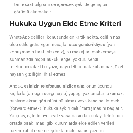
tarih/saat bilgisini de içerecek şekilde geniş bir
görüntü alınmalıdır.
Hukuka Uygun Elde Etme Kriteri
WhatsApp delilleri konusunda en kritik nokta, delilin nasıl
elde edildiğidir. Eğer mesajlar
size gönderildiyse
(yani
konuşmanın tarafı sizseniz), bu mesajları mahkemeye
sunmanızda hiçbir hukuki engel yoktur. Kendi
telefonunuzdaki bir yazışmayı delil olarak kullanmak, özel
hayatın gizliliğini ihlal etmez.
Ancak,
eşinizin telefonunu gizlice alıp
, onun üçüncü
kişilerle (örneğin sevgilisiyle) yaptığı yazışmaları okumak,
bunların ekran görüntüsünü almak veya kend
ine iletmek
(forward etmek) “hukuka aykırı delil” tartışmasını başlatır.
Yargıtay, eşlerin aynı evde yaşamasından dolayı telefonun
ortada bırakılması gibi durumlarda elde edilen verileri
bazen kabul etse de; şifre kırmak, casus yazılım