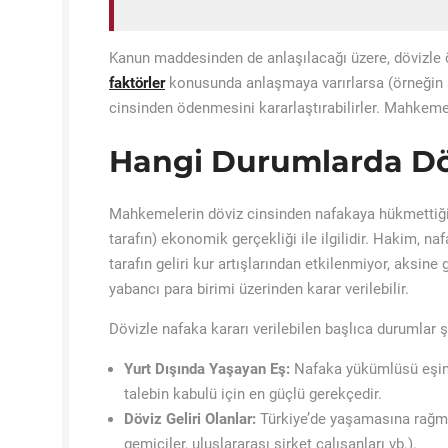
Kanun maddesinden de anlaşılacağı üzere, dövizle 
faktörler
konusunda anlaşmaya varırlarsa (örneğin 
cinsinden ödenmesini kararlaştırabilirler. Mahkeme, 
Hangi Durumlarda Döv
Mahkemelerin döviz cinsinden nafakaya hükmettiği
tarafın) ekonomik gerçekliği ile ilgilidir. Hakim, na
tarafın geliri kur artışlarından etkilenmiyor, aksine
yabancı para birimi üzerinden karar verilebilir.
Dövizle nafaka kararı verilebilen başlıca durumlar ş
Yurt Dışında Yaşayan Eş:
Nafaka yükümlüsü eşin 
talebin kabulü için en güçlü gerekçedir.
Döviz Geliri Olanlar:
Türkiye’de yaşamasına rağmen 
gemiciler, uluslararası şirket çalışanları vb.).