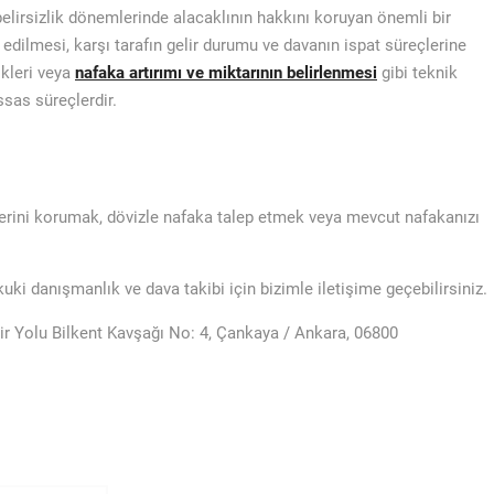
elirsizlik dönemlerinde alacaklının hakkını koruyan önemli bir
ilmesi, karşı tarafın gelir durumu ve davanın ispat süreçlerine
likleri veya
nafaka artırımı ve miktarının belirlenmesi
gibi teknik
ssas süreçlerdir.
ğerini korumak, dövizle nafaka talep etmek veya mevcut nafakanızı
i danışmanlık ve dava takibi için bizimle iletişime geçebilirsiniz.
r Yolu Bilkent Kavşağı No: 4, Çankaya / Ankara, 06800