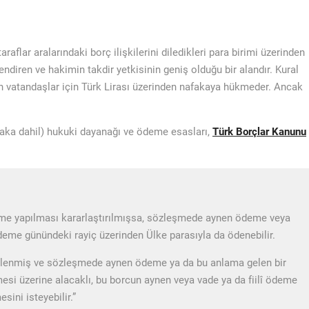
aflar aralarındaki borç ilişkilerini diledikleri para birimi üzerinden
endiren ve hakimin takdir yetkisinin geniş olduğu bir alandır. Kural
an vatandaşlar için Türk Lirası üzerinden nafakaya hükmeder. Ancak
faka dahil) hukuki dayanağı ve ödeme esasları,
Türk Borçlar Kanunu
deme yapılması kararlaştırılmışsa, sözleşmede aynen ödeme veya
eme günündeki rayiç üzerinden Ülke parasıyla da ödenebilir.
elirlenmiş ve sözleşmede aynen ödeme ya da bu anlama gelen bir
i üzerine alacaklı, bu borcun aynen veya vade ya da fiilî ödeme
ini isteyebilir.”