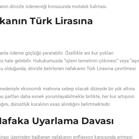
kanın dövizle ödeneceği konusunda mutabık kalması.
kanın Türk Lirasına
nla ödeme güçlüğü yaratabilir. Özellikle ani kur şok
ları
ez hale
gelebilir. Hukukumuzda “işlem temelinin çökmesi” veya “aşır
su olduğunda
, dövizle belirlenen nafakanın Türk Lirasına çevrilmesi
ı nedeniyle ekonomik mahvına sebep olacak düzeyde bir yük altına
 bu şartları daha esnek yorumlayabilmekle birlikte, her kur artışının
ını, dürüstlük kuralının esas alındığını belirtmektedir.
 Nafaka Uyarlama Davası
 Lirası üzerinden bağlanan nafakanın enflasyon karşısında erimesi