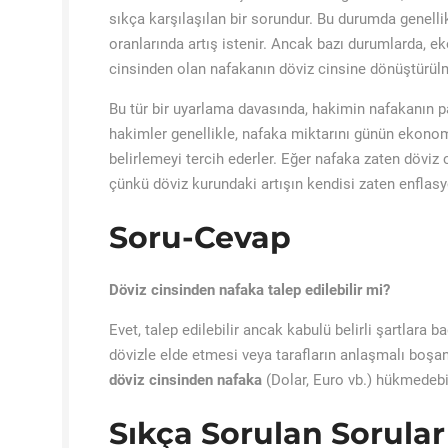
sıkça karşılaşılan bir sorundur. Bu durumda genell
oranlarında artış istenir. Ancak bazı durumlarda, e
cinsinden olan nafakanın döviz cinsine dönüştürülm
Bu tür bir uyarlama davasında, hakimin nafakanın pa
hakimler genellikle, nafaka miktarını günün ekonomi
belirlemeyi tercih ederler. Eğer nafaka zaten döviz c
çünkü döviz kurundaki artışın kendisi zaten enfla
Soru-Cevap
Döviz cinsinden nafaka talep edilebilir mi?
Evet, talep edilebilir ancak kabulü belirli şartlara 
dövizle elde etmesi veya tarafların anlaşmalı b
döviz cinsinden nafaka
(Dolar, Euro vb.) hükmedebili
Sıkça Sorulan Sorular 