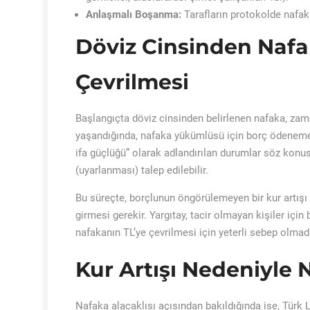
Anlaşmalı Boşanma:
Tarafların protokolde nafa
Döviz Cinsinden Nafa
Çevrilmesi
Başlangıçta döviz cinsinden belirlenen nafaka, zama
yaşandığında, nafaka yükümlüsü için borç ödenem
ifa güçlüğü” olarak adlandırı
lan durumlar söz konu
(uyarlanması) talep edilebilir.
Bu süreçte, borçlunun öngörülemeyen bir kur artış
girmesi gerekir. Yargıtay, tacir olmayan kişiler için
nafakanın TL’ye çevrilmesi için yeterli sebep olmadığ
Kur Artışı Nedeniyle
Nafaka alacaklısı açısından bakıldığında ise, Türk