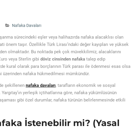
Nafaka Davaları
şanma sürecindeki eşler veya halihazırda nafaka alacaklısı olan
ti önem taşır. Özellikle Türk Lirası’ndaki değer kayıpları ve yüksek
den olmaktadır. Bu noktada pek çok müvekkilimiz, alacaklarını
Euro veya Sterlin gibi
döviz cinsinden nafaka
talep edip
 kural olarak para borçlarının Türk parası ile ödenmesi esas olsa
birimi üzerinden nafaka hükmedilmesi mümkündür.
de şekillenen
nafaka davaları
, tarafların ekonomik ve sosyal
Yargıtay’ın yerleşik içtihatlarına göre, nafaka yükümlüsünün
yaşaması gibi özel durumlar, nafaka türünün belirlenmesinde etkili
faka İstenebilir mi? (Yasal