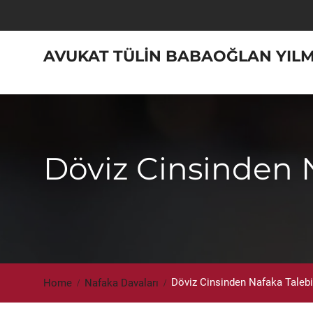
Skip
to
content
AVUKAT TÜLIN BABAOĞLAN YIL
Döviz Cinsinden N
Döviz Cinsinden Nafaka Talebi
Home
Nafaka Davaları