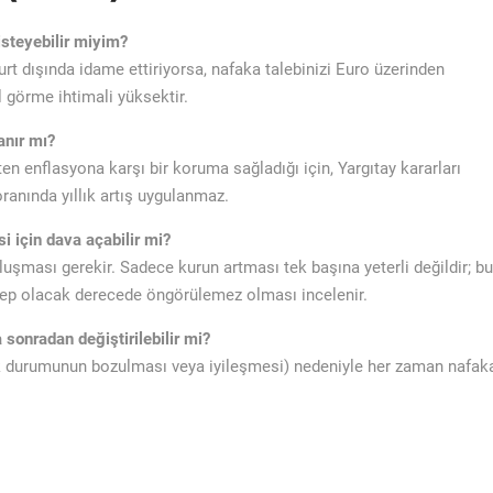
isteyebilir miyim?
yurt dışında idame ettiriyorsa, nafaka talebinizi Euro üzerinden
görme ihtimali yüksektir.
anır mı?
ten enflasyona karşı bir koruma sağladığı için, Yargıtay kararları
anında yıllık artış uygulanmaz.
i için dava açabilir mi?
 oluşması gerekir. Sadece kurun artması tek başına yeterli değildir; bu
bep olacak derecede öngörülemez olması incelenir.
sonradan değiştirilebilir mi?
ik durumunun bozulması veya iyileşmesi) nedeniyle her zaman nafak