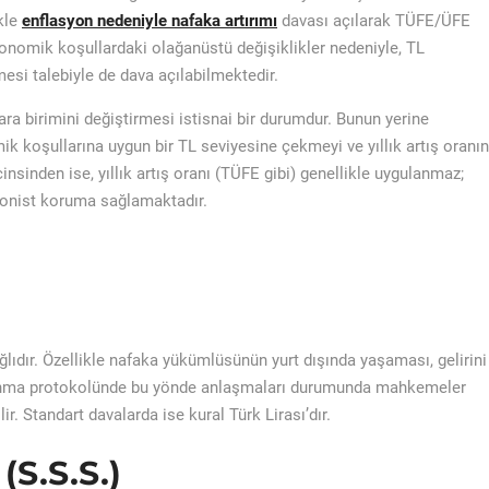
ikle
enflasyon nedeniyle nafaka artırımı
davası açılarak TÜFE/ÜFE
konomik koşullardaki olağanüstü değişiklikler nedeniyle, TL
esi talebiyle de dava açılabilmektedir.
ra birimini değiştirmesi istisnai bir durumdur. Bunun yerine
k koşullarına uygun bir TL seviyesine çekmeyi ve yıllık artış oranın
insinden ise, yıllık artış oranı (TÜFE gibi) genellikle uygulanmaz;
syonist koruma sağlamaktadır.
bağlıdır. Özellikle nafaka yükümlüsünün yurt dışında yaşaması, gelirini
oşanma protokolünde bu yönde anlaşmaları durumunda mahkemeler
r. Standart davalarda ise kural Türk Lirası’dır.
(S.S.S.)