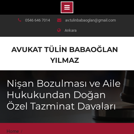
Skip
0546 646 7014
av.tulinbabaoglan@gmail.com
to
Ankara
content
AVUKAT TÜLIN BABAOĞLAN
YILMAZ
Nişan Bozulması ve Aile
Hukukundan Doğan
Özel Tazminat Davaları
Home