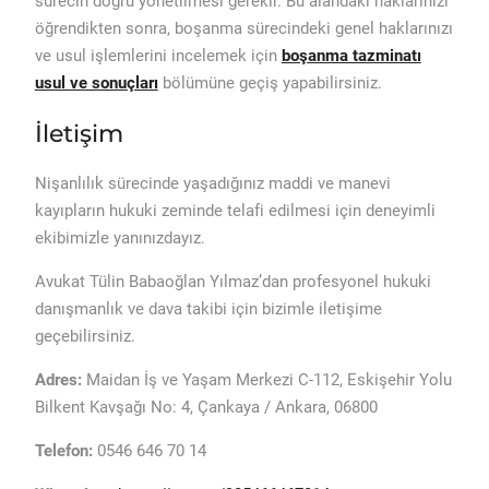
sürecin doğru yönetilmesi gerekir. Bu alandaki haklarınızı
öğrendikten sonra, boşanma sürecindeki genel haklarınızı
ve usul işlemlerini incelemek için
boşanma tazminatı
usul ve sonuçları
bölümüne geçiş yapabilirsiniz.
İletişim
Nişanlılık sürecinde yaşadığınız maddi ve manevi
kayıpların hukuki zeminde telafi edilmesi için deneyimli
ekibimizle yanınızdayız.
Avukat Tülin Babaoğlan Yılmaz’dan profesyonel hukuki
danışmanlık ve dava takibi için bizimle iletişime
geçebilirsiniz.
Adres:
Maidan İş ve Yaşam Merkezi C-112, Eskişehir Yolu
Bilkent Kavşağı No: 4, Çankaya / Ankara, 06800
Telefon:
0546 646 70 14