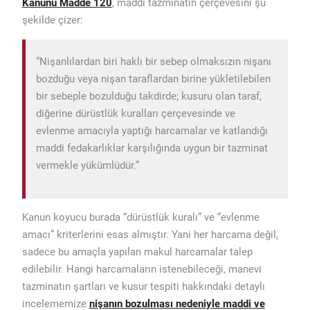
Kanunu Madde 120
, maddi tazminatın çerçevesini şu
şekilde çizer:
“Nişanlılardan biri haklı bir sebep olmaksızın nişanı
bozduğu veya nişan taraflardan birine yükletilebilen
bir sebeple bozulduğu takdirde; kusuru olan taraf,
diğerine dürüstlük kuralları çerçevesinde ve
evlenme amacıyla yaptığı harcamalar ve katlandığı
maddi fedakarlıklar karşılığında uygun bir tazminat
vermekle yükümlüdür.”
Kanun koyucu burada “dürüstlük kuralı” ve “evlenme
amacı” kriterlerini esas almıştır. Yani her harcama değil,
sadece bu amaçla yapılan makul harcamalar talep
edilebilir. Hangi harcamaların istenebileceği, manevi
tazminatın şartları ve kusur tespiti hakkındaki detaylı
incelememize
nişanın bozulması nedeniyle maddi ve