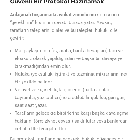
Güvenli Bir Protokol Hazırlamak
Anlaşmalı boşanmada avukat zorunlu mu
sorusunun
“gerekli mi” kısmının cevabı burada yatar. Avukat,
tarafların taleplerini dinler ve bu talepleri hukuki dile
çevirir:
Mal paylaşımının (ev, araba, banka hesapları) tam ve
eksiksiz olarak yapıldığından ve başka bir davaya yer
bırakmadığından emin olur.
Nafaka (yoksulluk, iştirak) ve tazminat miktarlarını net
bir şekilde belirler.
Velayet ve kişisel ilişki günlerini (hafta sonları,
bayramlar, yaz tatilleri) icra edilebilir şekilde, gün gün,
saat saat yazar.
Tarafların gelecekte birbirlerine karşı başka dava açma
haklarını (örn: ziynet eşyası) saklı tutar veya bunlardan
net bir dille feragat ettirir.
Bu protokol, tarafların gelecekteki hukuki güvencesidir.