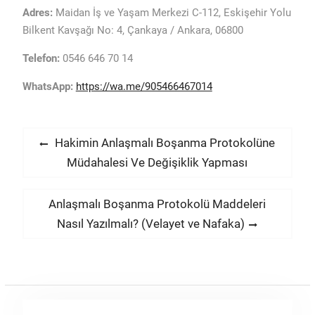
Adres:
Maidan İş ve Yaşam Merkezi C-112, Eskişehir Yolu
Bilkent Kavşağı No: 4, Çankaya / Ankara, 06800
Telefon:
0546 646 70 14
WhatsApp:
https://wa.me/905466467014
Yazı
Previous
Hakimin Anlaşmalı Boşanma Protokolüne
post:
Müdahalesi Ve Değişiklik Yapması
gezinmesi
Next
Anlaşmalı Boşanma Protokolü Maddeleri
post:
Nasıl Yazılmalı? (Velayet ve Nafaka)