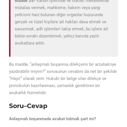
Madde 35-
Kanun işlerinde ve hukuki meselelerde
mütalaa vermek, mahkeme, hakem veya yargı
yetkisini haiz bulunan diğer organlar huzurunda
gerçek ve tüzel kişilere ait hakları dava etmek ve
savunmak, adli işlemleri takip etmek, bu işlere ait
bütün evrakı düzenlemek, yalnız baroda yazılı
avukatlara aittir.
Bu madde, “anlaşmalı boşanma dilekçemi bir arzuhalciye
yazdırabilir miyim?” sorusunun cevabını da net bir şekilde
“Hayır” olarak verir. Hukuki bir belge olan dilekçe ve
protokolün hazırlanması, uzmanlık gerektiren bir
avukatlık hizmetidir.
Soru–Cevap
Anlaşmalı boşanmada avukat tutmak şart mı?