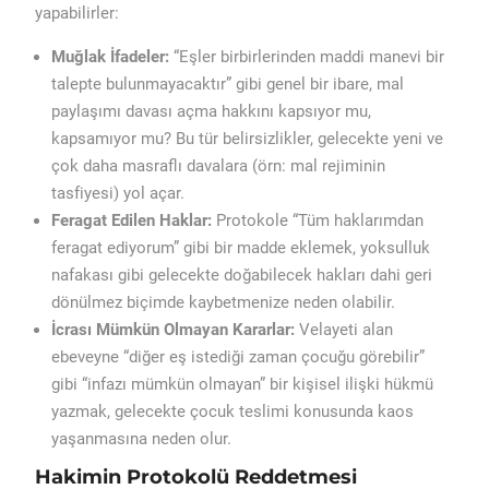
yapabilirler:
Muğlak İfadeler:
“Eşler birbirlerinden maddi manevi bir
talepte bulunmayacaktır” gibi genel bir ibare, mal
paylaşımı davası açma hakkını kapsıyor mu,
kapsamıyor mu? Bu tür belirsizlikler, gelecekte yeni ve
çok daha masraflı davalara (örn: mal rejiminin
tasfiyesi) yol açar.
Feragat Edilen Haklar:
Protokole “Tüm haklarımdan
feragat ediyorum” gibi bir madde eklemek, yoksulluk
nafakası gibi gelecekte doğabilecek hakları dahi geri
dönülmez biçimde kaybetmenize neden olabilir.
İcrası Mümkün Olmayan Kararlar:
Velayeti alan
ebeveyne “diğer eş istediği zaman çocuğu görebilir”
gibi “infazı mümkün olmayan” bir kişisel ilişki hükmü
yazmak, gelecekte çocuk teslimi konusunda kaos
yaşanmasına neden olur.
Hakimin Protokolü Reddetmesi