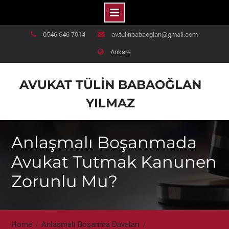
Skip
0546 646 7014
av.tulinbabaoglan@gmail.com
to
Ankara
content
AVUKAT TÜLIN BABAOĞLAN
YILMAZ
Anlaşmalı Boşanmada
Avukat Tutmak Kanunen
Zorunlu Mu?
Home
Anlaşmalı Boşanma Davaları