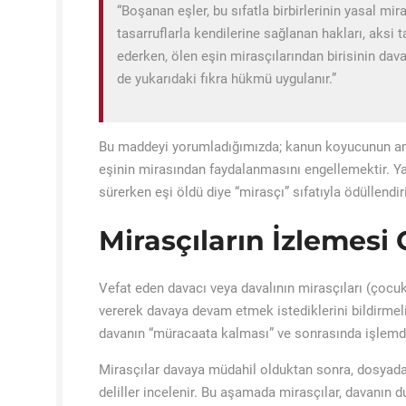
“Boşanan eşler, bu sıfatla birbirlerinin yasal 
tasarruflarla kendilerine sağlanan hakları, aks
ederken, ölen eşin mirasçılarından birisinin da
de yukarıdaki fıkra hükmü uygulanır.”
Bu maddeyi yorumladığımızda; kanun koyucunun ama
eşinin mirasından faydalanmasını engellemektir. Yan
sürerken eşi öldü diye “mirasçı” sıfatıyla ödüllendir
Mirasçıların İzlemesi
Vefat eden davacı veya davalının mirasçıları (çocu
vererek davaya devam etmek istediklerini bildirmelidi
davanın “müracaata kalması” ve sonrasında işlemden
Mirasçılar davaya müdahil olduktan sonra, dosyadaki
deliller incelenir. Bu aşamada mirasçılar, davanın