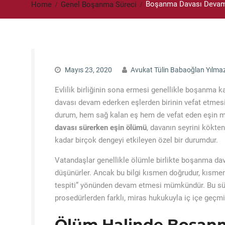
Boşanma Davası Devam 
Home
Genel Boşanma Süreci
Mayıs 23, 2020
Avukat Tülin Babaoğlan Yılma
Evlilik birliğinin sona ermesi genellikle boşanma k
davası devam ederken eşlerden birinin vefat etmesi 
durum, hem sağ kalan eş hem de vefat eden eşin mi
davası sürerken eşin ölümü
, davanın seyrini kökte
kadar birçok dengeyi etkileyen özel bir durumdur.
Vatandaşlar genellikle ölümle birlikte boşanma d
düşünürler. Ancak bu bilgi kısmen doğrudur, kısmen 
tespiti” yönünden devam etmesi mümkündür. Bu sü
prosedürlerden farklı, miras hukukuyla iç içe geçmiş 
Ölüm Halinde Boşanm