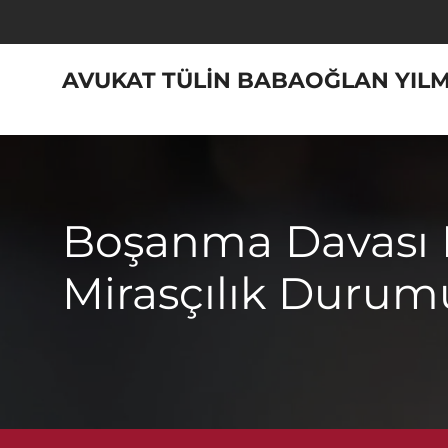
Skip
to
content
AVUKAT TÜLIN BABAOĞLAN YIL
Boşanma Davası 
Mirasçılık Durum