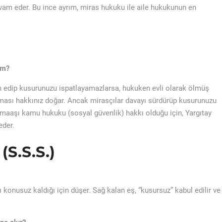
evam eder. Bu ince ayrım, miras hukuku ile aile hukukunun en
im?
edip kusurunuzu ispatlayamazlarsa, hukuken evli olarak ölmüş
ması hakkınız doğar. Ancak mirasçılar davayı sürdürüp kusurunuzu
l maaşı kamu hukuku (sosyal güvenlik) hakkı olduğu için, Yargıtay
eder.
(S.S.S.)
nusuz kaldığı için düşer. Sağ kalan eş, “kusursuz” kabul edilir ve