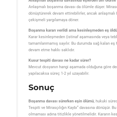
Anlaşmalı boşanma davasında eşlerden biri ölürse 
Anlaşmalı boşanma davası da ölümle düşer. Mirasçı
dönüştürerek devam ettirebilirler, ancak anlaşmal
çekişmeli yargılamaya döner.
Boşanma kararı verildi ama kesinleşmeden eş öld
Karar kesinleşmeden (istinaf aşamasında veya teb
tamamlanmamış sayılır. Bu durumda sağ kalan eş hal
devam etme hakkı saklıdır.
Kusur tespiti davası ne kadar sürer?
Mevcut dosyanın hangi aşamada olduğuna göre değiş
yapılacaksa süreç 1-2 yıl uzayabilir.
Sonuç
Boşanma davası sürerken eşin ölümü
, hukuki süre
Tespiti ve Mirasçılığın Kaybı” davasına dönüşür. B
olmaması adına titizlikle yönetilmelidir. Kararın ke