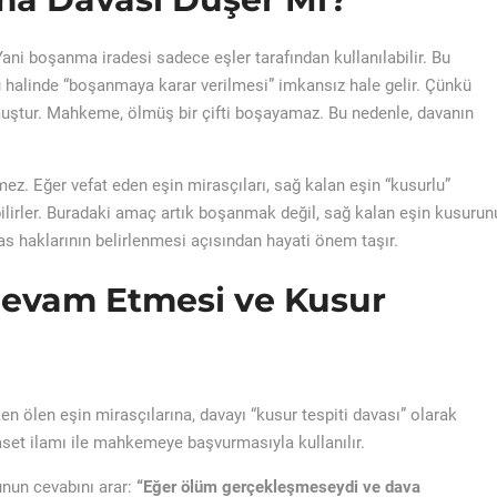
 Yani boşanma iradesi sadece eşler tarafından kullanılabilir. Bu
ü halinde “boşanmaya karar verilmesi” imkansız hale gelir. Çünkü
ulmuştur. Mahkeme, ölmüş bir çifti boşayamaz. Bu nedenle, davanın
 Eğer vefat eden eşin mirasçıları, sağ kalan eşin “kusurlu”
lirler. Buradaki amaç artık boşanmak değil, sağ kalan eşin kusurun
as haklarının belirlenmesi açısından hayati önem taşır.
Devam Etmesi ve Kusur
ölen eşin mirasçılarına, davayı “kusur tespiti davası” olarak
aset ilamı ile mahkemeye başvurmasıyla kullanılır.
nun cevabını arar:
“Eğer ölüm gerçekleşmeseydi ve dava