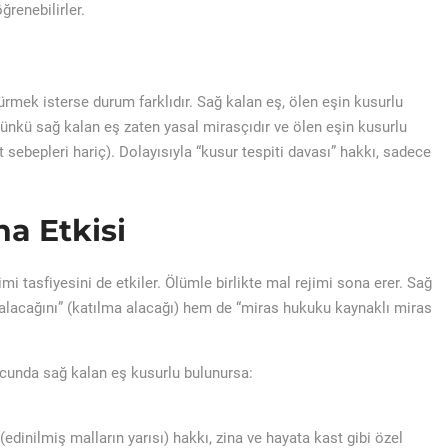
ğrenebilirler.
ürmek isterse durum farklıdır. Sağ kalan eş, ölen eşin kusurlu
kü sağ kalan eş zaten yasal mirasçıdır ve ölen eşin kusurlu
 sebepleri hariç). Dolayısıyla “kusur tespiti davası” hakkı, sadece
a Etkisi
i tasfiyesini de etkiler. Ölümle birlikte mal rejimi sona erer. Sağ
alacağını” (katılma alacağı) hem de “miras hukuku kaynaklı miras
nucunda sağ kalan eş kusurlu bulunursa:
edinilmiş malların yarısı) hakkı, zina ve hayata kast gibi özel