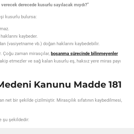
 verecek derecede kusurlu sayılacak mıydı?”
i kusurlu bulursa:
amaz.
 haklarını kaybeder.
an (vasiyetname vb.) doğan haklarını kaybedebilir.
ir. Çoğu zaman mirasçılar,
boşanma sürecinde bilinmeyenler
takip etmezler ve sağ kalan kusurlu eş, haksız yere miras payı
 Medeni Kanunu Madde 181
net bir şekilde çizilmiştir. Mirasçılık sıfatının kaybedilmesi,
e şu şekildedir: