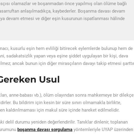
mirasçısı olamazlar ve boşanmadan önce yapılmış olan ölüme bağlı
i tasarruftan anlaşılmadıkça, kaybederler. Boşanma davası devam
vaya devam etmesi ve diğer eşin kusurunun ispatlanması hâlinde
cı, kusurlu eşin hem evliliği bitirecek eylemlerde bulunup hem de
i, sadakatsizlik yapan veya eşine şiddet uygulayan bir kişi, dava
ilmez; ancak bunun için diğer mirasçıların davayı takip etmesi şarttır
 Gereken Usul
kları, anne-babası vb.), ölüm olayından sonra mahkemeye bir dilekçe
rler. Bu bildirim için kesin bir süre sınırı olmamakla birlikte,
 kaldırılmaması için makul süre içinde hareket edilmelidir.
 delil durumu yeniden değerlendirilir. Tanıklar dinlenir, toplanan
 durumunu
boşanma davası sorgulama
yöntemleriyle UYAP üzerinden