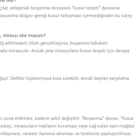
ne olur?
lar, anlaşmalı boşanma dosyasını “kusur tespiti” davasına
ı boşanma doğası gereği kusur tartışması içermediğinden bu süreç
ü, mirasçı olur muyum?
liğ edilmeden) ölüm gerçekleşirse, boşanma hukuken
a mirasçıdır. Ancak yine mirasçıların kusur tespiti için davaya
ir. Deliller toplanmışsa kısa sürebilir, ancak baştan yargılama
ci sona erdirmez, sadece şekil değiştirir. “Boşanma” davası, “Kusur
u süreç, mirasçıların haklarını koruması veya sağ kalan eşin mağdur
sinleşmesi, veraset ilamının alınması ve terekenin paylaştırılması