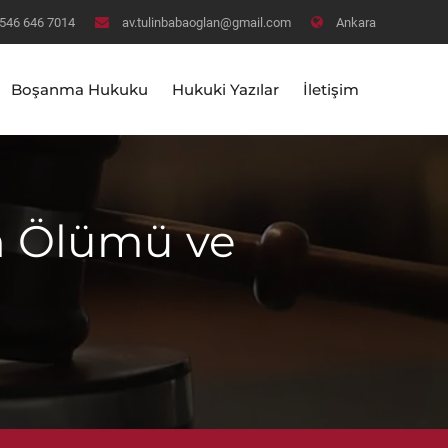
546 646 7014
av.tulinbabaoglan@gmail.com
Ankara
Boşanma Hukuku
Hukuki Yazılar
İletişim
n Ölümü ve