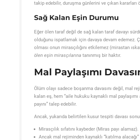
takip edebilir, duruşma günlerini ve çıkan kararları ö
Sağ Kalan Eşin Durumu
Eğer ölen taraf değil de sağ kalan taraf davayı sürd
olduğunu ispatlamak için davaya devam edemez. Çün
olması onun mirasçılığını etkilemez (mirastan ıskat
ölen eşin mirasçılarına
tanınmış bir haktır.
Mal Paylaşımı Davasın
Ölüm olayı sadece boşanma davasını değil, mal rejim
kalan eş, hem “aile hukuku kaynaklı mal paylaşımı 
payını” talep edebilir.
Ancak, yukarıda belirtilen kusur tespiti davası so
Mirasçılık sıfatını kaybeder (Miras payı alamaz).
Ancak mal rejiminden kaynaklı “katılma alacağı” (