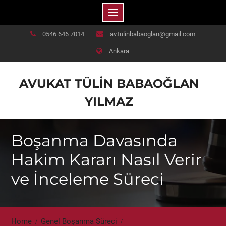
Skip
0546 646 7014
av.tulinbabaoglan@gmail.com
to
Ankara
content
AVUKAT TÜLIN BABAOĞLAN
YILMAZ
Boşanma Davasında
Hakim Kararı Nasıl Verir
ve İnceleme Süreci
Home
Genel Boşanma Süreci