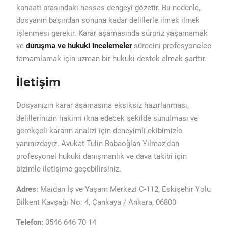
kanaati arasındaki hassas dengeyi gözetir. Bu nedenle,
dosyanın başından sonuna kadar delillerle ilmek ilmek
işlenmesi gerekir. Karar aşamasında sürpriz yaşamamak
ve
duruşma ve hukuki incelemeler
sürecini profesyonelce
tamamlamak için uzman bir hukuki destek almak şarttır.
İletişim
Dosyanızın karar aşamasına eksiksiz hazırlanması,
delillerinizin hakimi ikna edecek şekilde sunulması ve
gerekçeli kararın analizi için deneyimli ekibimizle
yanınızdayız. Avukat Tülin Babaoğlan Yılmaz’dan
profesyonel hukuki danışmanlık ve dava takibi için
bizimle iletişime geçebilirsiniz.
Adres:
Maidan İş ve Yaşam Merkezi C-112, Eskişehir Yolu
Bilkent Kavşağı No: 4, Çankaya / Ankara, 06800
Telefon:
0546 646 70 14