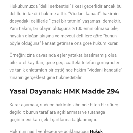
Hukukumuzda “delil serbestisi” ilkesi geçerlidir ancak bu
delillerin takdiri hakime aittir. “Vicdani kanaat”, hakimin
dosyadaki delillerle “içsel bir tatmin” yaşaması demektir.
Yani hakim, bir olayın olduğuna %100 emin olmasa bile,
hayatın olağan akışına ve mevcut delillere göre “bunun
böyle olduğuna” kanaat getirirse ona göre hüküm kurar.
Örneğin; zina davasında eşler yatakta basılmamış olsa
bile, otel kayıtları, gece geç saatteki telefon görüşmeleri
ve tanık anlatımları birleştiğinde hakim “vicdani kanaatle”
zinanın gerçekleştiğine hükmedebilir.
Yasal Dayanak: HMK Madde 294
Karar aşaması, sadece hakimin zihninde biten bir süreç
değildir; bunun taraflara açıklanması ve tutanağa
geçirilmesi katı şekil şartlarına bağlanmıştır.
Hükmün nasıl verileceği ve açıklanacağı
Hukuk