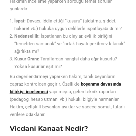
Hakimin inceleme yaparken sorduğu temel sorular
şunlardır:
İspat:
Davacı, iddia ettiği “kusuru” (aldatma, şiddet,
hakaret vb.) hukuka uygun delillerle ispatlayabildi mi?
Nedensellik:
İspatlanan bu olaylar, evlilik birliğini
“temelden sarsacak” ve “ortak hayatı çekilmez kılacak”
ağırlıkta mı?
Kusur Oranı:
Taraflardan hangisi daha ağır kusurlu?
Yoksa kusurlar eşit mi?
Bu değerlendirmeyi yaparken hakim, tanık beyanlarını
çapraz kontrolden geçirir. Özellikle
boşanma davasında
bilirkişi incelemesi
yapılmışsa, gelen teknik raporları
(pedagog, hesap uzmanı vb.) hukuki bilgiyle harmanlar.
Hakim, çelişkili beyanları ayıklar ve sadece somut, tutarlı
verilere odaklanır.
Vicdani Kanaat Nedir?