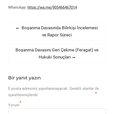
WhatsApp:
https://wa.me/905466467014
Yazı
Previous
Boşanma Davasında Bilirkişi İncelemesi
post:
ve Rapor Süreci
gezinmesi
Next
Boşanma Davasını Geri Çekme (Feragat) ve
post:
Hukuki Sonuçları
Bir yanıt yazın
E-posta adresiniz yayınlanmayacak.
Gerekli alanlar
ile
*
işaretlenmişlerdir
*
Yorum