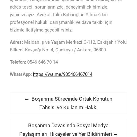
adres tescil sorunlarınızda, deneyimli ekibimizle
yanınızdayız. Avukat Tülin Babaoğlan Yılmaz’dan
profesyonel hukuki danışmanlık ve dava takibi için
bizimle iletişime geçebilirsiniz.
Adres:
Maidan İş ve Yaşam Merkezi C-112, Eskişehir Yolu
Bilkent Kavşağı No: 4, Çankaya / Ankara, 06800
Telefon:
0546 646 70 14
WhatsApp:
https://wa.me/905466467014
Yazı
Previous
Boşanma Sürecinde Ortak Konutun
post:
Tahsisi ve Kullanım Hakkı
gezinmesi
Next
Boşanma Davasında Sosyal Medya
post:
Paylaşımları, Hikayeler ve Yer Bildirimleri