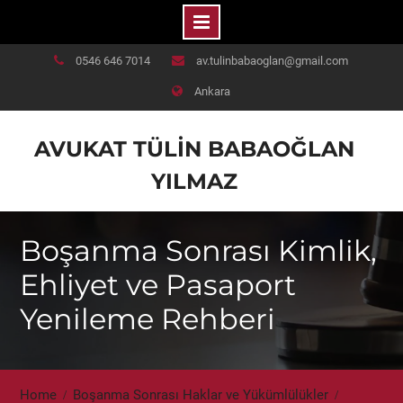
Skip
0546 646 7014
av.tulinbabaoglan@gmail.com
to
Ankara
content
AVUKAT TÜLIN BABAOĞLAN
YILMAZ
Boşanma Sonrası Kimlik,
Ehliyet ve Pasaport
Yenileme Rehberi
Home
Boşanma Sonrası Haklar ve Yükümlülükler