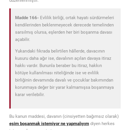
düzenlenmiştir.
Madde 166-
Evlilik birliği, ortak hayatı sürdürmeleri
kendilerinden beklenmeyecek derecede temelinden
sarsılmış olursa, eşlerden her biri boşanma davası
açabilir.
Yukarıdaki fıkrada belirtilen hâllerde, davacının
kusuru daha ağır ise, davalının açılan davaya itiraz
hakkı vardır. Bununla beraber bu itiraz, hakkın
kötüye kullanılması niteliğinde ise ve evlilik
birliğinin devamında davalı ve çocuklar bakımından
korunmaya değer bir yarar kalmamışsa boşanmaya
karar verile
bilir.
Bu kanun maddesi, davanın (cinsiyetten bağımsız olarak)
eşim boşanmak istemiyor ne yapmalıyım
diyen herkes