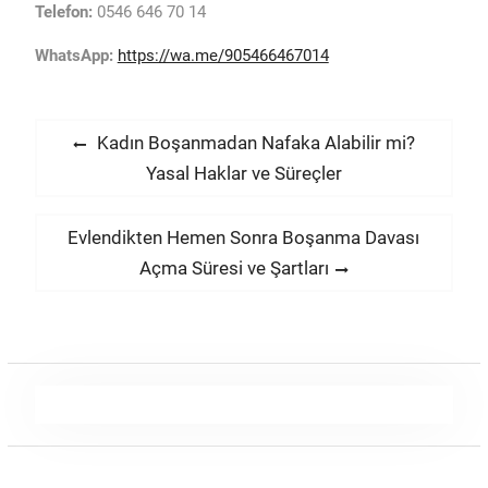
Telefon:
0546 646 70 14
WhatsApp:
https://wa.me/905466467014
Yazı
Previous
Kadın Boşanmadan Nafaka Alabilir mi?
post:
Yasal Haklar ve Süreçler
gezinmesi
Next
Evlendikten Hemen Sonra Boşanma Davası
post:
Açma Süresi ve Şartları