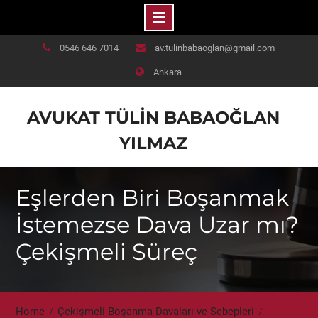
Skip
0546 646 7014
av.tulinbabaoglan@gmail.com
to
Ankara
content
AVUKAT TÜLIN BABAOĞLAN
YILMAZ
Eşlerden Biri Boşanmak
İstemezse Dava Uzar mı?
Çekişmeli Süreç
Home
Çekişmeli Boşanma Davaları ve Sebepleri