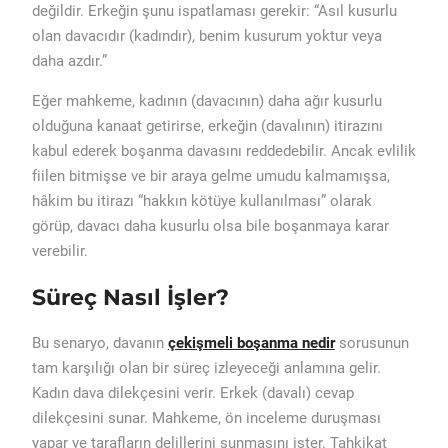
değildir. Erkeğin şunu ispatlaması gerekir: “Asıl kusurlu
olan davacıdır (kadındır), benim kusurum yoktur veya
daha azdır.”
Eğer mahkeme, kadının (davacının) daha ağır kusurlu
olduğuna kanaat getirirse, erkeğin (davalının) itirazını
kabul ederek boşanma davasını reddedebilir. Ancak evlilik
fiilen bitmişse ve bir araya gelme umudu kalmamışsa,
hâkim bu itirazı “hakkın kötüye kullanılması” olarak
görüp, davacı daha kusurlu olsa bile boşanmaya karar
verebilir.
Süreç Nasıl İşler?
Bu senaryo, davanın
çekişmeli boşanma nedir
sorusunun
tam karşılığı olan bir süreç izleyeceği anlamına gelir.
Kadın dava dilekçesini verir. Erkek (davalı) cevap
dilekçesini sunar. Mahkeme, ön inceleme duruşması
yapar ve tarafların delillerini sunmasını ister. Tahkikat