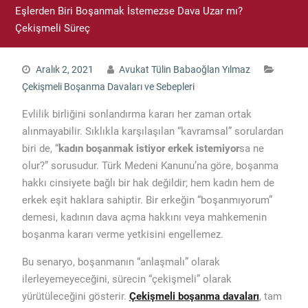
Eşlerden Biri Boşanmak İstemezse Dava Uzar mı?
Çekişmeli Süreç
Aralık 2, 2021
Avukat Tülin Babaoğlan Yılmaz
Çekişmeli Boşanma Davaları ve Sebepleri
Evlilik birliğini sonlandırma kararı her zaman ortak
alınmayabilir. Sıklıkla karşılaşılan “kavramsal” sorulardan
biri de, “
kadın boşanmak istiyor erkek istemiyor
sa ne
olur?” sorusudur. Türk Medeni Kanunu’na göre, boşanma
hakkı cinsiyete bağlı bir hak değildir; hem kadın hem de
erkek eşit haklara sahiptir. Bir erkeğin “boşanmıyorum”
demesi, kadının dava açma hakkını veya mahkemenin
boşanma kararı verme yetkisini engellemez.
Bu senaryo, boşanmanın “anlaşmalı” olarak
ilerleyemeyeceğini, sürecin “çekişmeli” olarak
yürütüleceğini gösterir.
Çekişmeli boşanma davaları
, tam