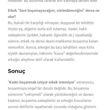
reddeder. Bu durumda taraflar evli kalmaya devam eder.
Erkek “Seni boşamayacağım, süründüreceğim” derse ne
olur?
Bu, hukuki bir karşılığı olmayan, duygusal bir tehdittir.
Hiçbir eş, diğerini zorla evli tutamaz. Kadın, haklı
sebeplerini (şiddet, hakaret, ilgisizlik vb.) ispatladığı
sürece, erkek ne derse desin mahkeme boşanma kararı
verecektir. Ayrıca, erkeğin bu tarz tehditleri veya kötü
niyetli davranışları, hâkimin “kusur” değerlendirmesinde
erkeğin aleyhine delil olarak kullanılabilir.
Sonuç
“
Kadın boşanmak istiyor erkek istemiyor
” senaryosu,
boşanmaya engel bir durum değildir. Bu, boşanma
sürecinin “çekişmeli” olarak yürütüleceğini ve davacı
kadının, boşanma sebeplerini ve erkeğin kusurlarını
somut delillerle ispatlamak zorunda olduğunu gösterir.