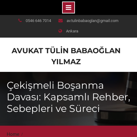
Skip
0546 646 7014
av.tulinbabaoglan@gmail.com
to
Ankara
content
AVUKAT TÜLIN BABAOĞLAN
YILMAZ
Çekişmeli Boşanma
Davası: Kapsamlı Rehber,
Sebepleri ve Süreci
Home