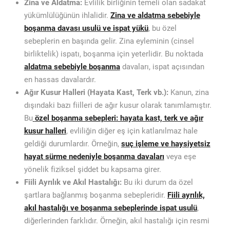
Zina ve Aldatma:
Evlilik birliğinin temeli olan sadakat
yükümlülüğünün ihlalidir.
Zina ve aldatma sebebiyle
boşanma davası usulü ve ispat yükü
, bu özel
sebeplerin en başında gelir. Zina eyleminin (cinsel
birliktelik) ispatı, boşanma için yeterlidir. Bu noktada
aldatma sebebiyle boşanma
davaları, ispat açısından
en hassas davalardır.
Ağır Kusur Halleri (Hayata Kast, Terk vb.):
Kanun, zina
dışındaki bazı fiilleri de ağır kusur olarak tanımlamıştır.
Bu
özel boşanma sebepleri: hayata kast, terk ve ağır
kusur halleri
, evliliğin diğer eş için katlanılmaz hale
geldiği durumlardır. Örneğin,
suç işleme ve haysiyetsiz
hayat sürme nedeniyle boşanma davaları
veya eşe
yönelik fiziksel şiddet bu kapsama girer.
Fiili Ayrılık ve Akıl Hastalığı:
Bu iki durum da özel
şartlara bağlanmış boşanma sebepleridir.
Fiili ayrılık,
akıl hastalığı ve boşanma sebeplerinde ispat usulü
,
diğerlerinden farklıdır. Örneğin, akıl hastalığı için resmi