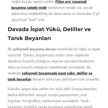
sağlık kurulu raporu şarttır.
Fiilen ayrı yaşamak
boşanma sebebi midir
sorusunun cevabı ise, ancak
daha önce reddedilmiş bir dava varsa ve üzerinden 3 yıl
geçmişse “evet” olur.
Davada İspat Yükü, Deliller ve
Tanık Beyanları
Bir
çekişmeli boşanma davası
temelinde bir iddia ve ispat
sürecidir. Davacı, boşanmaya neden olan olaylarda
davalının kusurlu olduğunu veya en azından kendisinin
daha az kusurlu olduğunu kanıtlamak zorundadır. Bu
nedenle,
çekişmeli boşanmada ispat yükü, deliller ve
tanık beyanları
davanın sonucunu belirleyen ana unsurdur.
Hukuka uygun elde edilen her türlü delil (mesaj kayıtları,
banka dökümleri, sosyal medya paylaşımları, otel
kayıtları, fotoğraflar) mahkemeye sunulabilir. Tanık
beyanları, özellikle genel boşanma sebeplerine dayalı