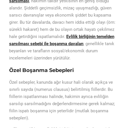
sarsılması
, hakimin takdir yetkisinin en geniş olduğu
alandır. Şiddetli geçimsizlik, mizaç uyuşmazlığı, güven
sarsıcı davranışlar veya ekonomik şiddet bu kapsama
girer. Bu tür davalarda, davacı hem iddia ettiği olayı (örn:
sürekli hakaret) hem de bu olayın ortak hayatı çekilmez
hale getirdiğini ispatlamalıdır.
Evlilik birliğinin temelden
sarsılması sebebi ile boşanma davaları
, genellikle tanık
beyanları ve tarafların sosyal/ekonomik durum
incelemeleri üzerinden yürütülür.
Özel Boşanma Sebepleri
Özel sebepler, kanunda ağır kusur hali olarak açıkça ve
sınırlı sayıda (numerus clausus) belirtilmiş fiillerdir. Bu
fiillerin ispatlanması halinde, hakimin ayrıca evliliğin
sarsılıp sarsılmadığını değerlendirmesine gerek kalmaz;
fiilin ispatı boşanma için yeterlidir (mutlak boşanma
sebepleri).