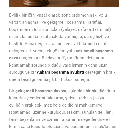
Evlilik birliğini yasal olarak sona erdirmenin iki yolu
vardır: anlaşmalı ve çekişmeli boşanma. Taraflar,
boşanmanın tüm sonuçları (velayet, nafaka, tazminat)
üzerinde tam bir mutabakata varmışsa, süreç hızlı ve
basittir. Ancak eşler arasında en az bir konuda dahi
anlaşmazlık varsa, tek çözüm yolu
çekişmeli boşanma
davası
açmaktır. Bu dava türü, tarafların iddialarını
kanıtlamak zorunda olduğu, yargılamanın daha uzun
sürdüğü ve bir
Ankara boşanma avukatı
desteğinin kritik
önem taşıdığı karmaşık bir hukuki süreçtir.
Bir
çekişmeli boşanma davası
, eşlerden birinin diğerinin
kusurlu eylemlerini (aldatma, şiddet, terk vb.) veya
evliliğin artık çekilmez hale geldiğini mahkemeye
ispatlaması üzerine kuruludur. Hakim, sunulan delilleri,
tanık beyanlarını ve uzman raporlarını değerlendirerek
kimin daha kusurlu olduğuna ve boşanmanın mali/kişisel