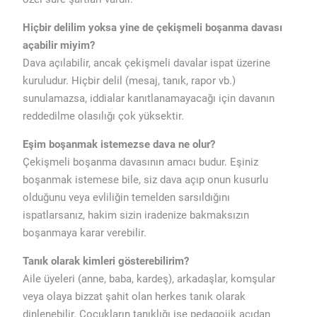
Hiçbir delilim yoksa yine de çekişmeli boşanma davası
açabilir miyim?
Dava açılabilir, ancak çekişmeli davalar ispat üzerine
kuruludur. Hiçbir delil (mesaj, tanık, rapor vb.)
sunulamazsa, iddialar kanıtlanamayacağı için davanın
reddedilme olasılığı çok yüksektir.
Eşim boşanmak istemezse dava ne olur?
Çekişmeli boşanma davasının amacı budur. Eşiniz
boşanmak istemese bile, siz dava açıp onun kusurlu
olduğunu veya evliliğin temelden sarsıldığını
ispatlarsanız, hakim sizin iradenize bakmaksızın
boşanmaya karar verebilir.
Tanık olarak kimleri gösterebilirim?
Aile üyeleri (anne, baba, kardeş), arkadaşlar, komşular
veya olaya bizzat şahit olan herkes tanık olarak
dinlenebilir. Çocukların tanıklığı ise pedagojik açıdan